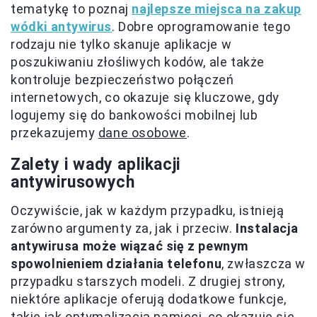
tematykę to poznaj
najlepsze miejsca na zakup
wódki antywirus
. Dobre oprogramowanie tego
rodzaju nie tylko skanuje aplikacje w
poszukiwaniu złośliwych kodów, ale także
kontroluje bezpieczeństwo połączeń
internetowych, co okazuje się kluczowe, gdy
logujemy się do bankowości mobilnej lub
przekazujemy
dane osobowe
.
Zalety i wady aplikacji
antywirusowych
Oczywiście, jak w każdym przypadku, istnieją
zarówno argumenty za, jak i przeciw.
Instalacja
antywirusa może wiązać się z pewnym
spowolnieniem działania telefonu
, zwłaszcza w
przypadku starszych modeli. Z drugiej strony,
niektóre aplikacje oferują dodatkowe funkcje,
takie jak optymalizacja pamięci, co okazuje się